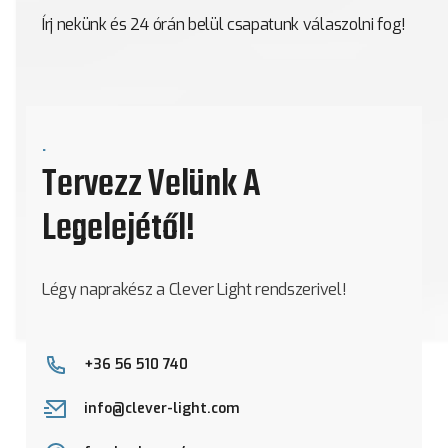
Írj nekünk és 24 órán belül csapatunk válaszolni fog!
.
Tervezz Velünk A
Legelejétől!
Légy naprakész a Clever Light rendszerivel!
+36 56 510 740
info@clever-light.com