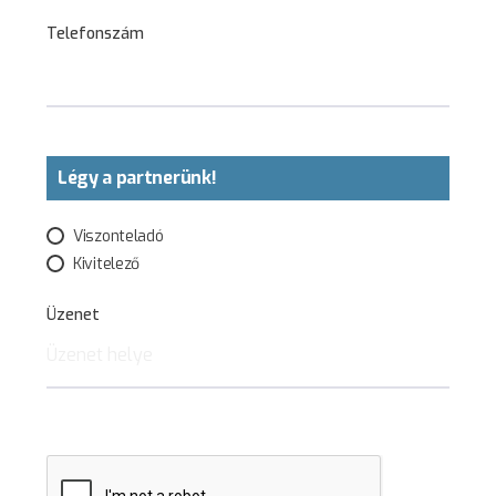
Telefonszám
Légy a partnerünk!
Viszonteladó
Kivitelező
Üzenet