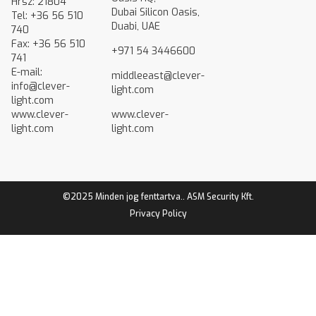
Hrsz: 21804
Dubai Silicon Oasis,
Tel: +36 56 510
Duabi, UAE
740
Fax: +36 56 510
+971 54 3446600
741
E-mail:
middleeast@clever-
info@clever-
light.com
light.com
www.clever-
www.clever-
light.com
light.com
©2025 Minden jog fenttartva.. ASM Security Kft.
Privacy Policy