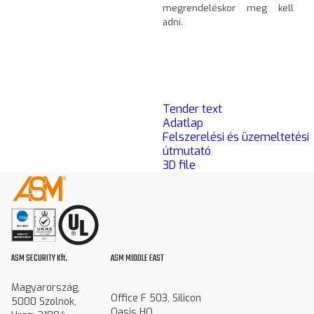
megrendeléskor meg kell
adni.
Tender text
Adatlap
Felszerelési és üzemeltetési
útmutató
3D file
ASM SECURITY Kft.
ASM MIDDLE EAST
Magyarország,
Office F 503, Silicon
5000 Szolnok,
Oasis HQ,