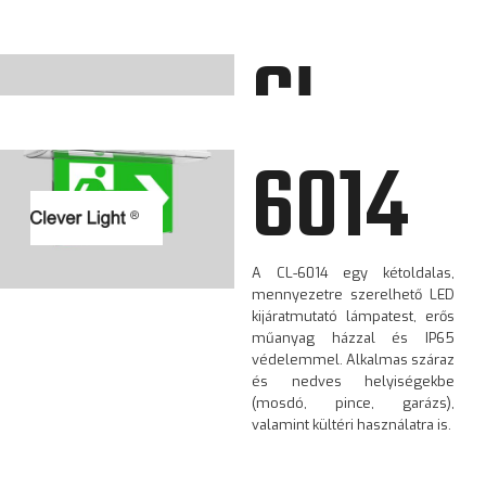
CL-
6014
A CL-6014 egy kétoldalas,
mennyezetre szerelhető LED
kijáratmutató lámpatest, erős
műanyag házzal és IP65
védelemmel. Alkalmas száraz
és nedves helyiségekbe
(mosdó, pince, garázs),
valamint kültéri használatra is.