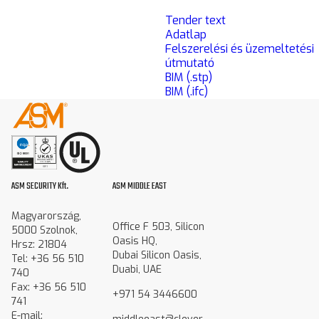
Tender text
Adatlap
Felszerelési és üzemeltetési
útmutató
BIM (.stp)
BIM (.ifc)
ASM SECURITY Kft.
ASM MIDDLE EAST
Magyarország,
Office F 503, Silicon
5000 Szolnok,
Oasis HQ,
Hrsz: 21804
Dubai Silicon Oasis,
Tel: +36 56 510
Duabi, UAE
740
Fax: +36 56 510
+971 54 3446600
741
E-mail: