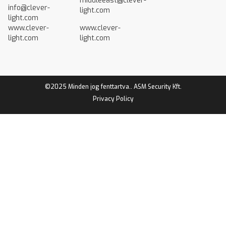
middleeast@clever-
info@clever-
light.com
light.com
www.clever-
www.clever-
light.com
light.com
©2025 Minden jog fenttartva.. ASM Security Kft.
Privacy Policy