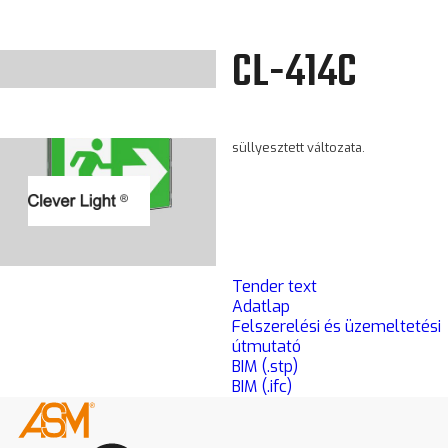
CL-414C
A CL-414C kijáratmutató CL-
414-nek a mennyezetbe
süllyesztett változata.
Tender text
Adatlap
Felszerelési és üzemeltetési
útmutató
BIM (.stp)
BIM (.ifc)