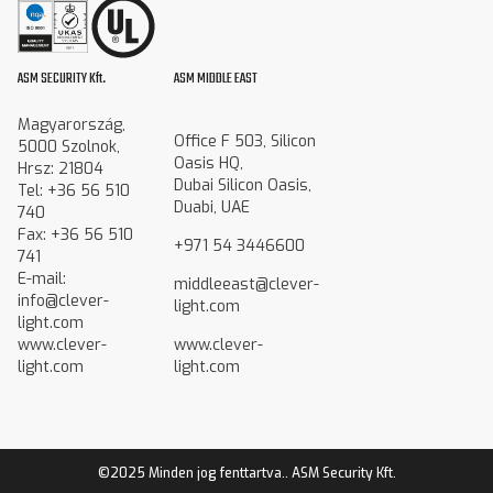
ASM SECURITY Kft.
ASM MIDDLE EAST
Magyarország,
Office F 503, Silicon
5000 Szolnok,
Oasis HQ,
Hrsz: 21804
Dubai Silicon Oasis,
Tel: +36 56 510
Duabi, UAE
740
Fax: +36 56 510
+971 54 3446600
741
E-mail:
middleeast@clever-
info@clever-
light.com
light.com
www.clever-
www.clever-
light.com
light.com
©2025 Minden jog fenttartva.. ASM Security Kft.