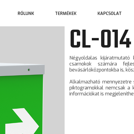
RÓLUNK
KAPCSOLAT
TERMÉKEK
CL-014
Négyoldalas kijáratmutató 
csarnokok számára fejle
bevásárlóközpontokba is, kös
Alkalmazható mennyezetre sz
piktogramokkal nemcsak a ki
információkat is megjeleníthe