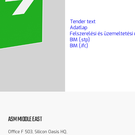
Tender text
Adatlap
Felszerelési és üzemeltetési
BIM (.stp)
BIM (.ifc)
ASM MIDDLE EAST
Office F 503, Silicon Oasis HQ,