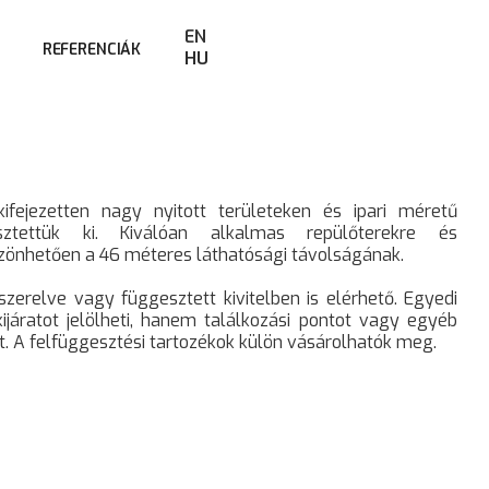
EN
REFERENCIÁK
HU
kifejezetten nagy nyitott területeken és ipari méretű
sztettük ki. Kiválóan alkalmas repülőterekre és
zönhetően a 46 méteres láthatósági távolságának.
erelve vagy függesztett kivitelben is elérhető. Egyedi
járatot jelölheti, hanem találkozási pontot vagy egyéb
t. A felfüggesztési tartozékok külön vásárolhatók meg.