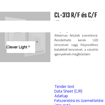
CL-313 R/F és C/F
LED biztonsági világítás
menekülési útvonalak
megvilágításához.
Alkalmas felületi szerelésre.
Rendelhető kerek LED
lencsével vagy folyosókhoz
kialakított lencsével, a vásárlói
igényeknek megfelelően.
Tender text
Data Sheet (C/R)
Adatlap
Felszerelési és üzemeltetési