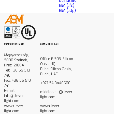
útmutató
BIM (.ifc)
BIM (.stp)
ASM SECURITY Kft.
ASM MIDDLE EAST
Magyarország,
Office F 503, Silicon
5000 Szolnok,
Oasis HQ,
Hrsz: 21804
Dubai Silicon Oasis,
Tel: +36 56 510
Duabi, UAE
740
Fax: +36 56 510
+971 54 3446600
741
E-mail:
middleeast@clever-
info@clever-
light.com
light.com
www.clever-
www.clever-
light.com
light.com